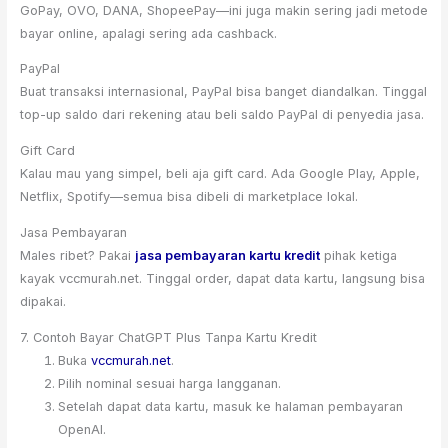
GoPay, OVO, DANA, ShopeePay—ini juga makin sering jadi metode
bayar online, apalagi sering ada cashback.
PayPal
Buat transaksi internasional, PayPal bisa banget diandalkan. Tinggal
top-up saldo dari rekening atau beli saldo PayPal di penyedia jasa.
Gift Card
Kalau mau yang simpel, beli aja gift card. Ada Google Play, Apple,
Netflix, Spotify—semua bisa dibeli di marketplace lokal.
Jasa Pembayaran
Males ribet? Pakai
jasa pembayaran kartu kredit
pihak ketiga
kayak vccmurah.net. Tinggal order, dapat data kartu, langsung bisa
dipakai.
7. Contoh Bayar ChatGPT Plus Tanpa Kartu Kredit
Buka
vccmurah.net
.
Pilih nominal sesuai harga langganan.
Setelah dapat data kartu, masuk ke halaman pembayaran
OpenAI.